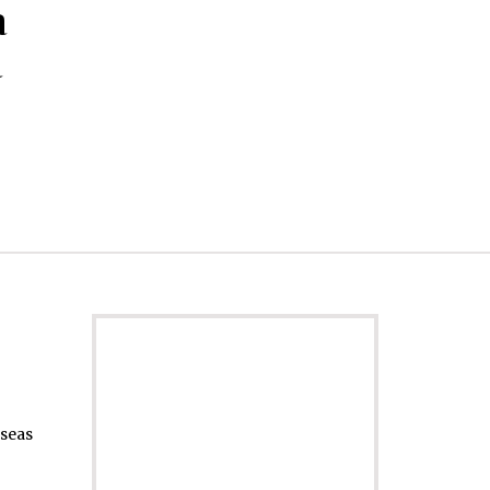
a
a
 seas