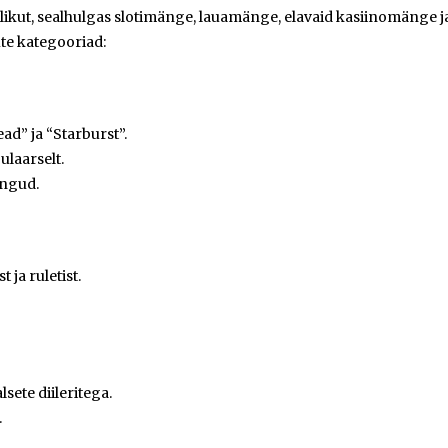
kut, sealhulgas slotimänge, lauamänge, elavaid kasiinomänge j
te kategooriad:
d” ja “Starburst”.
ulaarselt.
ängud.
 ja ruletist.
ete diileritega.
.