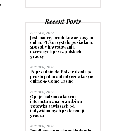
a
Recent Posts
August 8, 2026
Jest madre, produkowac kasyno
online PL korzystalo posiadanie
sposoby inwestowania
uzywanych przez polskich
graczy
August 8, 2026
Poprzednio do Polsce dziala po
prostu jedno autentyczne kasyno
online � Come Casino
August 8, 2026
Opcje malzonka kasyna
internetowe na prawdziwa
gotowka zawiasach od
indywidualnych preferencji
gracza
August 8, 2026
Predkosc na rynku zakladow jest