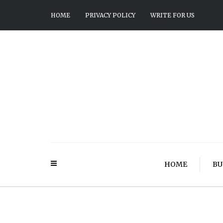
HOME
PRIVACY POLICY
WRITE FOR US
HOME
BU