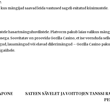
.
 kus mängijad saavad leida vastused sageli esitatud küsimustele.
ustele hasartmänguhuvilistele. Platvorm pakub laias valikus mäng
ega. Soovitatav on proovida Gorilla Casino, et ise veenduda sell
imängud, lauamängud või elavad diilerimängud – Gorilla Casino pak
igaühele.
APONE
SATEEN SÄVELET JA VOITTOJEN TANSSI R
PE