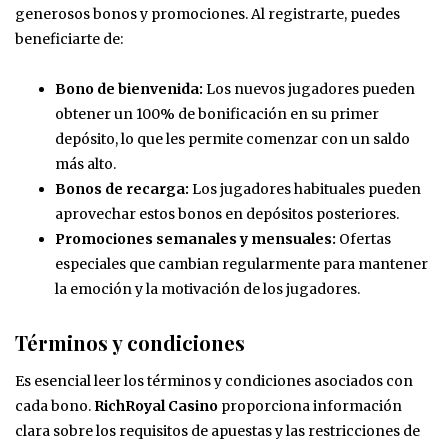
generosos bonos y promociones. Al registrarte, puedes
beneficiarte de:
Bono de bienvenida:
Los nuevos jugadores pueden
obtener un 100% de bonificación en su primer
depósito, lo que les permite comenzar con un saldo
más alto.
Bonos de recarga:
Los jugadores habituales pueden
aprovechar estos bonos en depósitos posteriores.
Promociones semanales y mensuales:
Ofertas
especiales que cambian regularmente para mantener
la emoción y la motivación de los jugadores.
Términos y condiciones
Es esencial leer los términos y condiciones asociados con
cada bono.
RichRoyal Casino
proporciona información
clara sobre los requisitos de apuestas y las restricciones de