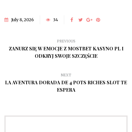
July 8, 2026
34
PREVIOUS
ZANURZ SIĘ W EMOCJE Z MOSTBET KASYNO PL I
ODKRYJ SWOJE SZCZĘŚCIE
NEXT
LA AVENTURA DORADA DE 4 POTS RICHES SLOT TE
ESPERA