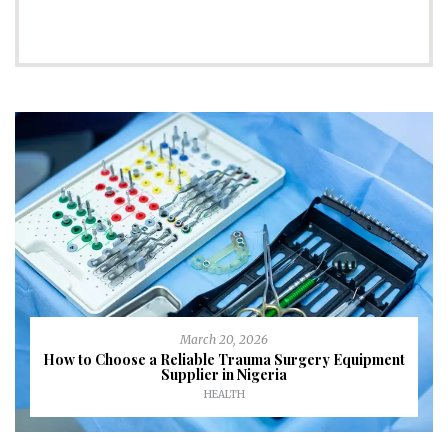
March 20, 2026
How to Choose a Reliable Trauma Surgery Equipment
Supplier in Nigeria
HEALTH