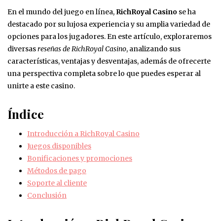
En el mundo del juego en línea,
RichRoyal Casino
se ha
destacado por su lujosa experiencia y su amplia variedad de
opciones para los jugadores. En este artículo, exploraremos
diversas
reseñas de RichRoyal Casino
, analizando sus
características, ventajas y desventajas, además de ofrecerte
una perspectiva completa sobre lo que puedes esperar al
unirte a este casino.
Índice
Introducción a RichRoyal Casino
Juegos disponibles
Bonificaciones y promociones
Métodos de pago
Soporte al cliente
Conclusión