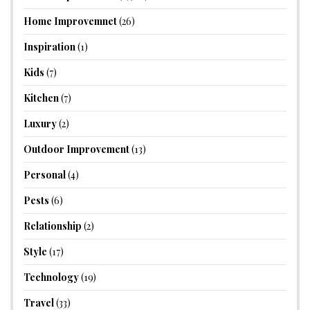
Home Improvemnet
(26)
Inspiration
(1)
Kids
(7)
Kitchen
(7)
Luxury
(2)
Outdoor Improvement
(13)
Personal
(4)
Pests
(6)
Relationship
(2)
Style
(17)
Technology
(19)
Travel
(33)